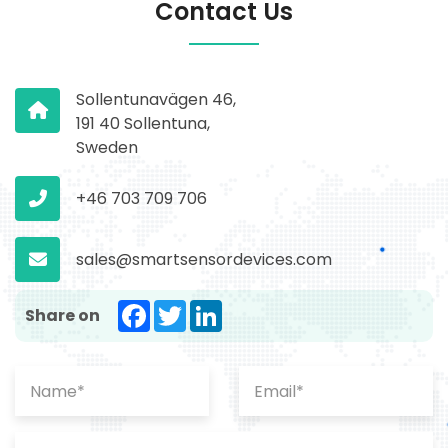
Contact Us
Sollentunavägen 46,
191 40 Sollentuna,
Sweden
+46 703 709 706
sales@smartsensordevices.com
Facebook
Twitter
LinkedIn
Share on